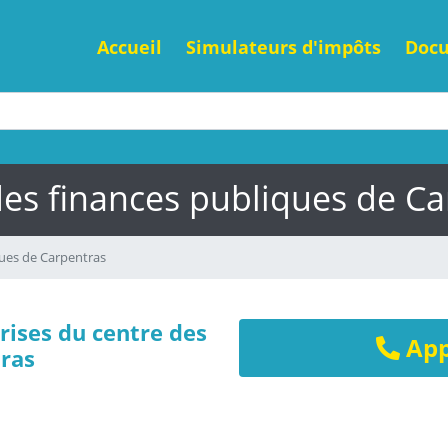
Accueil
Simulateurs d'impôts
Doc
des finances publiques de Ca
ues de Carpentras
rises du centre des
App
tras