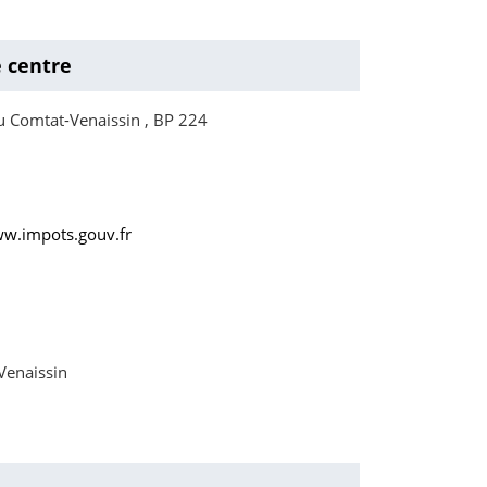
e centre
 Comtat-Venaissin , BP 224
ww.impots.gouv.fr
Venaissin