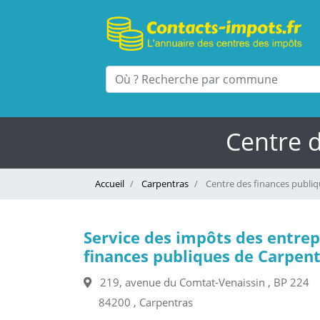
Centre 
Accueil
Carpentras
Centre des finances publiq
Service des impôts des entrep
finances publiques de Carpen
219, avenue du Comtat-Venaissin , BP 224
84200 , Carpentras