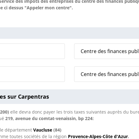
ervice des impôts des entreprises du centre des finances publi
ue ci dessus "Appeler mon centre".
Centre des finances pub
Centre des finances publ
es sur Carpentras
4200)
elle devra donc payer les trois taxes suivantes auprès du bu
tué
219, avenue du comtat-venaissin, bp 224:
s le département
Vaucluse
(84)
mme toutes sociétés de la région
Provence-Alpes-Côte d'Azur
.