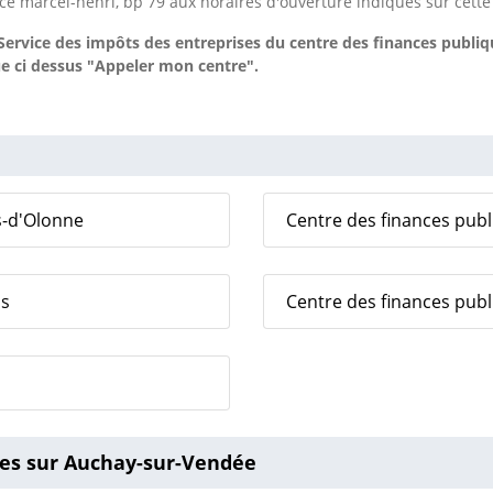
e marcel-henri, bp 79 aux horaires d'ouverture indiqués sur cette
ervice des impôts des entreprises du centre des finances publi
ue ci dessus "Appeler mon centre".
s-d'Olonne
Centre des finances pub
ns
Centre des finances publ
ses sur Auchay-sur-Vendée