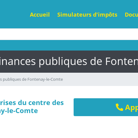
Accueil
Simulateurs d'impôts
Doc
finances publiques de Fonte
es publiques de Fontenay-le-Comte
rises du centre des
App
ay-le-Comte