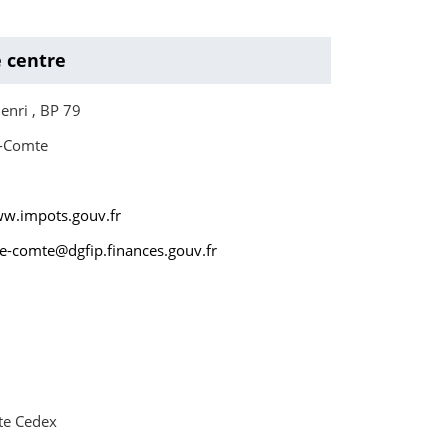
e centre
enri , BP 79
e-Comte
ww.impots.gouv.fr
le-comte@dgfip.finances.gouv.fr
te Cedex