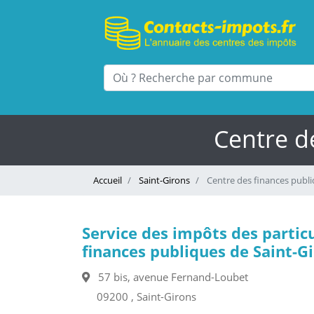
Centre d
Accueil
Saint-Girons
Centre des finances publi
Service des impôts des particu
finances publiques de Saint-G
57 bis, avenue Fernand-Loubet
09200 , Saint-Girons