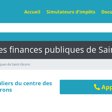
Accueil
Simulateurs d'impôts
Doc
es finances publiques de Sai
ques de Saint-Girons
liers du centre des
App
irons