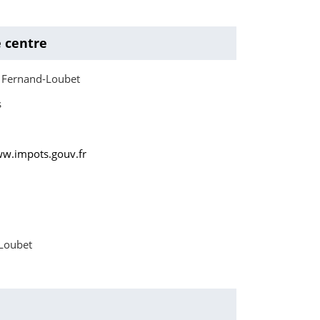
e centre
 Fernand-Loubet
s
ww.impots.gouv.fr
-Loubet