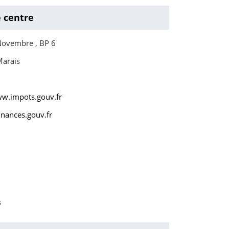
e centre
Novembre , BP 6
Marais
ww.impots.gouv.fr
nances.gouv.fr
s