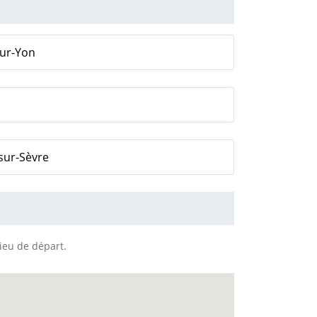
sur-Yon
sur-Sèvre
lieu de départ.