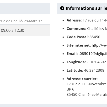
Informations sur l
Adresse:
17 rue du 11-
erie de Chaillé-les-Marais :
Commune:
Chaillé-les-
09:00 à 12:30
Code Postal:
85450
Site internet:
http://w
Email:
t085019@dgfip.fi
Longitude:
-1.0204602
Latitude:
46.3942308
Adresse courrier:
17 rue du 11-Novembre
BP 6
85450 Chaillé-les-Marai