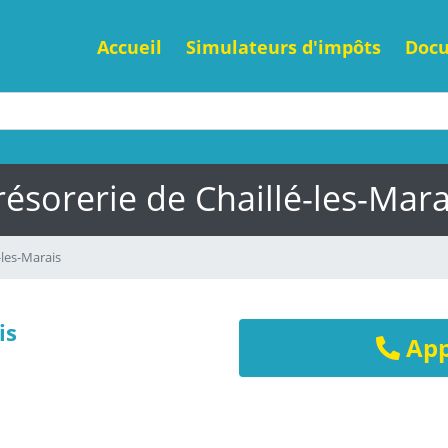
Accueil
Simulateurs d'impôts
Doc
résorerie de Chaillé-les-Mara
-les-Marais
is
App