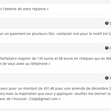
ns l'attente de votre réponse »
D
pour un paiement en plusieurs fois. contacter moi pour le motif est
D
orfaitaire majorer de 135 euros et 68 euros en chèques qui on ét
e de vous avoir au téléphone »
D
priseur pour un montant de 431,48 pour une amende de décembre 202
) mais la majoration que vous y appliquer, veuillez me donner la pr
vis de l huissier. Coop@gmail.com »