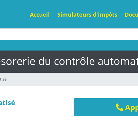
Accueil
Simulateurs d'impôts
Doc
ésorerie du contrôle automat
tisé
atisé
App