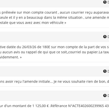
D
 prélevée sur mon compte courant , aucun courrier reçu auparavant ,
 seule et il y en a beaucoup dans la même situation , une amende m
stale que vous avez avec mon véhicule »
D
ive datée du 26/03/26 de 180E sur mon compte de la part de vos se
u aucun avis ou rappel de qui que ce soit,,courriel ou papier.La t
évidemment. »
D
s avoir reçu l'amende initiale... Je ne vous souhaite rien de bon,
D
nteur d'un montant de 1 125,00 € .Réfèrance N°ACTE402600239965 4