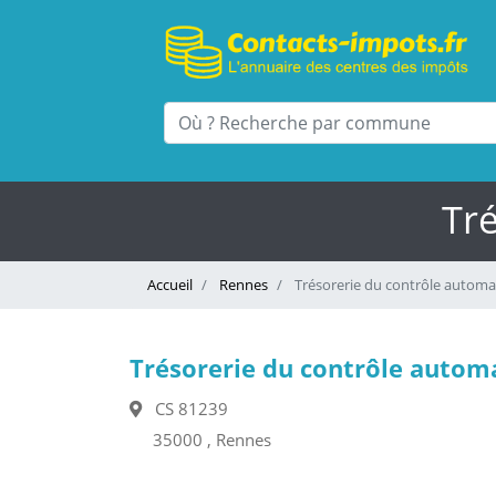
Tr
Accueil
Rennes
Trésorerie du contrôle automa
Trésorerie du contrôle autom
CS 81239
35000 , Rennes