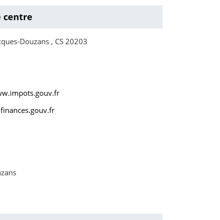
e centre
cques-Douzans , CS 20203
ww.impots.gouv.fr
finances.gouv.fr
uzans