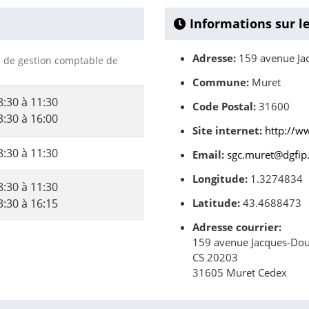
Informations sur l
Adresse:
159 avenue Ja
ce de gestion comptable de
Commune:
Muret
8:30 à 11:30
Code Postal:
31600
3:30 à 16:00
Site internet:
http://w
8:30 à 11:30
Email:
sgc.muret@dgfip.
Longitude:
1.3274834
8:30 à 11:30
3:30 à 16:15
Latitude:
43.4688473
Adresse courrier:
159 avenue Jacques-Do
CS 20203
31605 Muret Cedex