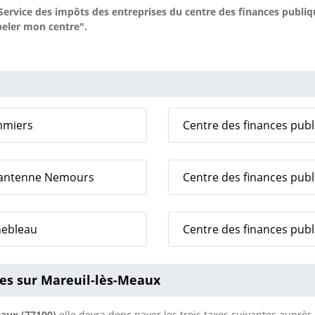
ervice des impôts des entreprises du centre des finances publi
peler mon centre".
mmiers
Centre des finances pub
n antenne Nemours
Centre des finances pub
nebleau
Centre des finances publ
ses sur Mareuil-lès-Meaux
eaux (77100)
elle devra donc payer les trois taxes suivantes auprè