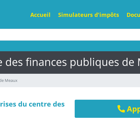
Accueil
Simulateurs d'impôts
Doc
e des finances publiques de
 de Meaux
rises du centre des
App