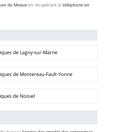
ques de Meaux
en récupérant le
téléphone en
liques de Lagny-sur-Marne
liques de Montereau-Fault-Yonne
iques de Noisiel
s du bureau
Service des impôts des entreprises