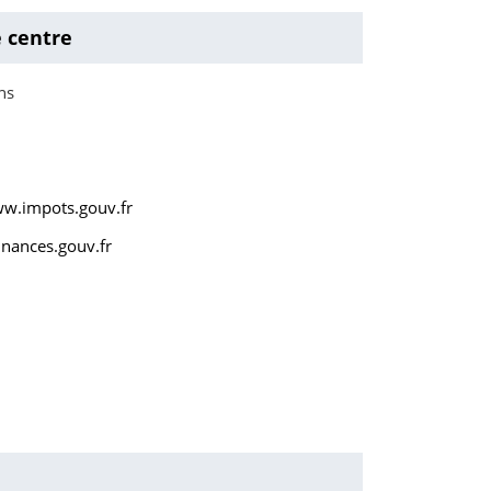
e centre
ns
ww.impots.gouv.fr
nances.gouv.fr