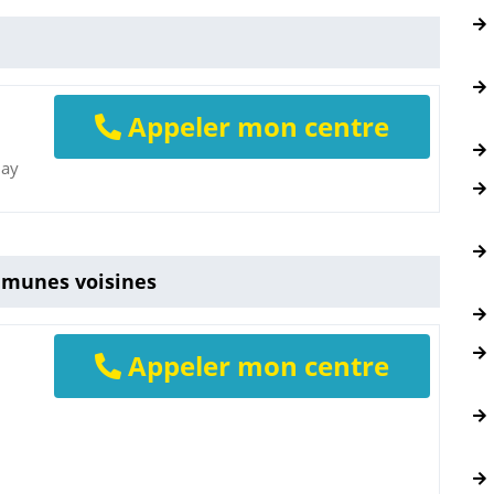
Appeler mon centre
nay
mmunes voisines
Appeler mon centre