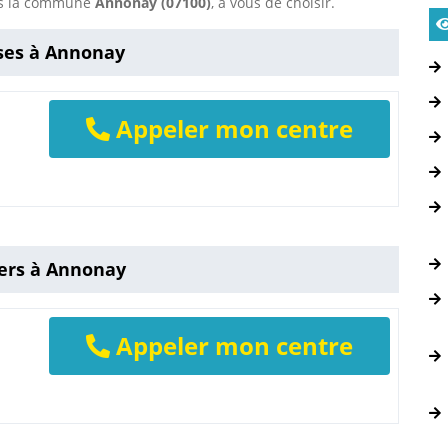
ans la commune
Annonay (07100)
, à vous de choisir.
ses à Annonay
Appeler mon centre
iers à Annonay
Appeler mon centre