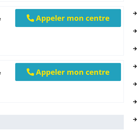
Appeler mon centre
e
Appeler mon centre
e