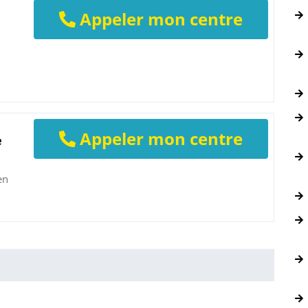
Appeler mon centre
Appeler mon centre
e
en