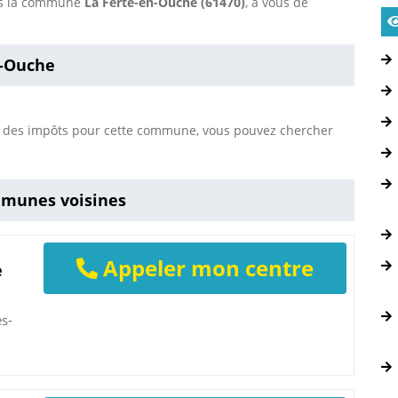
ans la commune
La Ferté-en-Ouche (61470)
, à vous de
n-Ouche
s des impôts pour cette commune, vous pouvez chercher
mmunes voisines
Appeler mon centre
e
ès-