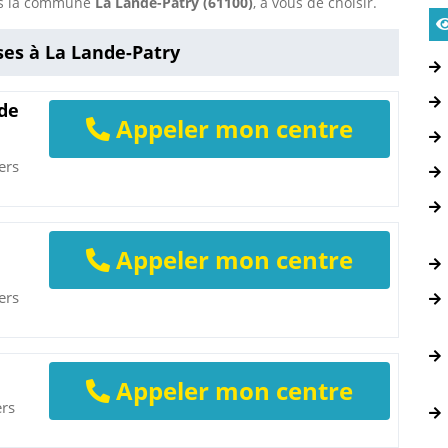
ans la commune
La Lande-Patry (61100)
, à vous de choisir.
ses à La Lande-Patry
 de
Appeler mon centre
ers
Appeler mon centre
ers
Appeler mon centre
ers