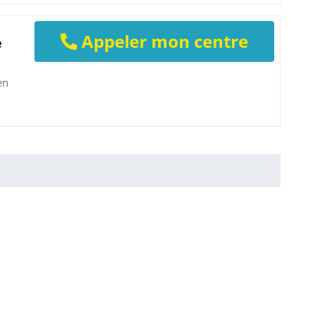
Appeler mon centre
e
en