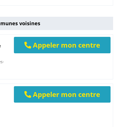
mmunes voisines
Appeler mon centre
e
ès-
Appeler mon centre