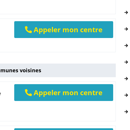
Appeler mon centre
mmunes voisines
Appeler mon centre
e