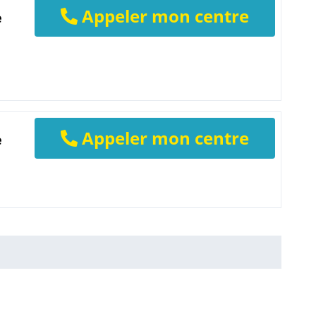
Appeler mon centre
e
Appeler mon centre
e