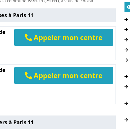
ans la commune
Paris 11 (75011)
, à vous de choisir.
es à Paris 11
 de
Appeler mon centre
 de
Appeler mon centre
rs à Paris 11