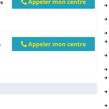
Appeler mon centre
es
Appeler mon centre
e