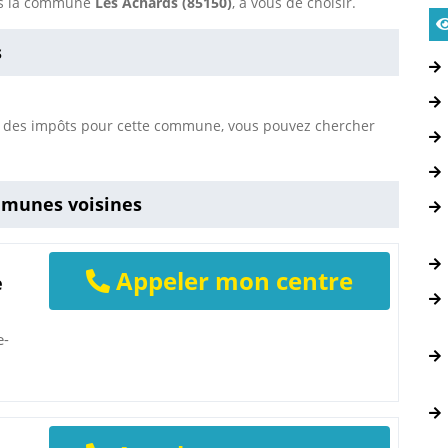
ans la commune
Les Achards (85150)
, à vous de choisir.
s
s des impôts pour cette commune, vous pouvez chercher
mmunes voisines
Appeler mon centre
e
e-