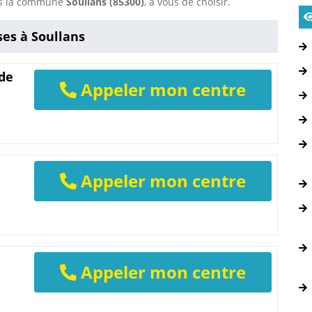
ans la commune
Soullans (85300)
, à vous de choisir.
ses à Soullans
 de
Appeler mon centre
Appeler mon centre
Appeler mon centre