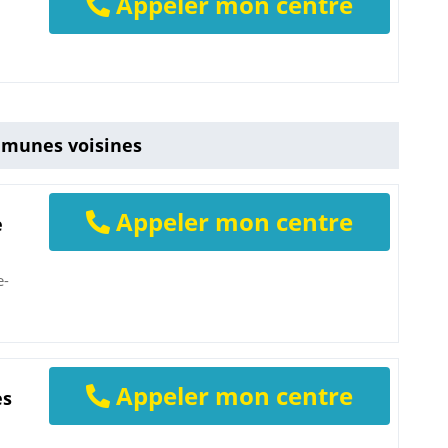
Appeler mon centre
mmunes voisines
Appeler mon centre
e
e-
Appeler mon centre
es